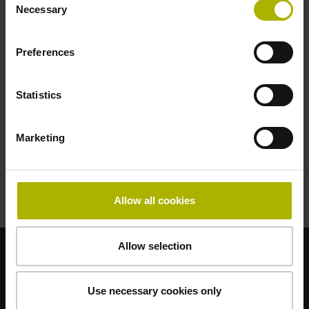
Necessary
Selection
價格
5000
Preferences
期間
Statistics
5
Marketing
参与人数
9
Allow all cookies
Allow selection
Use necessary cookies only