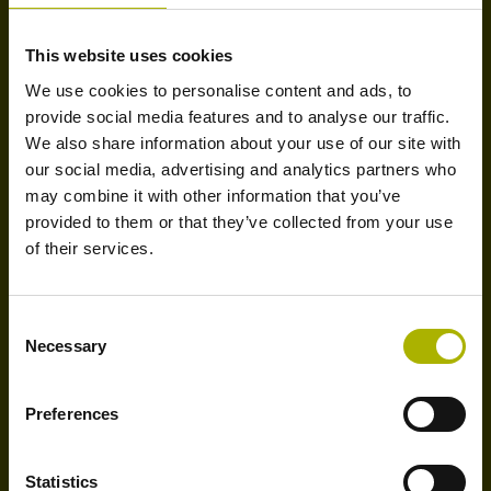
约100名
This website uses cookies
We use cookies to personalise content and ads, to
provide social media features and to analyse our traffic.
We also share information about your use of our site with
our social media, advertising and analytics partners who
在中国，每年参加培训的学员数
may combine it with other information that you’ve
provided to them or that they’ve collected from your use
of their services.
3地
Consent
Necessary
Selection
Preferences
Statistics
北京、上海和东莞